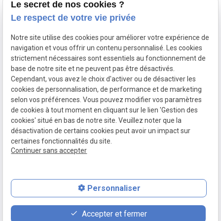
15 Boulevard de
Le secret de nos cookies ?
Plan du site
Le respect de votre vie privée
Rochebonne
Mentions légales
35400 Saint-Malo
Notre site utilise des cookies pour améliorer votre expérience de
Politique de
navigation et vous offrir un contenu personnalisé. Les cookies
strictement nécessaires sont essentiels au fonctionnement de
confidentialité
base de notre site et ne peuvent pas être désactivés.
Cependant, vous avez le choix d'activer ou de désactiver les
Gestion des
cookies de personnalisation, de performance et de marketing
selon vos préférences. Vous pouvez modifier vos paramètres
cookies
de cookies à tout moment en cliquant sur le lien 'Gestion des
cookies' situé en bas de notre site. Veuillez noter que la
désactivation de certains cookies peut avoir un impact sur
certaines fonctionnalités du site.
Continuer sans accepter
Numéro de SIRET :
78982731800013
Personnaliser
place
contact_page
phone
Accepter et fermer