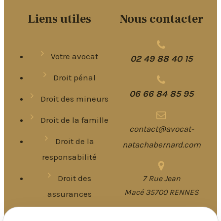
Liens utiles
Nous contacter
Votre avocat
02 49 88 40 15
Droit pénal
06 66 84 85 95
Droit des mineurs
Droit de la famille
contact@avocat-
Droit de la
natachabernard.com
responsabilité
Droit des
7 Rue Jean
Macé 35700 RENNES
assurances