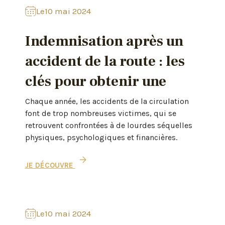
Le
10 mai 2024
Indemnisation après un
accident de la route : les
clés pour obtenir une
juste réparation de vos
Chaque année, les accidents de la circulation
font de trop nombreuses victimes, qui se
préjudices
retrouvent confrontées à de lourdes séquelles
physiques, psychologiques et financières.
JE DÉCOUVRE
Le
10 mai 2024