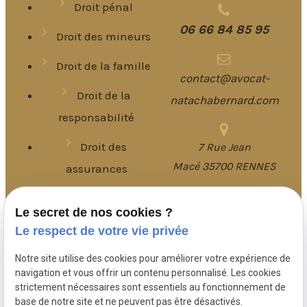
Droit pénal
06 66 84 85 95
Droit des mineurs
Droit de la famille
contact@avocat-
Droit de la
natachabernard.com
responsabilité
Droit des
7 Rue Jean
Macé 35700 RENNES
assurances
15 Boulevard de
Le secret de nos cookies ?
Plan du site
Le respect de votre vie privée
Rochebonne
Mentions légales
35400 Saint-Malo
Notre site utilise des cookies pour améliorer votre expérience de
Politique de
navigation et vous offrir un contenu personnalisé. Les cookies
strictement nécessaires sont essentiels au fonctionnement de
confidentialité
base de notre site et ne peuvent pas être désactivés.